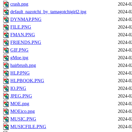
crash.png
2024-0
default_nazotchi_by_tamagotchigirl2.jpg
2024-0
DYNMAP.PNG
2024-0
FILE.PNG
2024-0
FMAN.PNG
2024-0
FRIENDS.PNG
2024-0
GIF.PNG
2024-0
gMoe.jpg
2024-0
hairbrush.png
2024-0
HLP.PNG
2024-0
HLPBOOK.PNG
2024-0
IO.PNG
2024-0
JPEG.PNG
2024-0
MOE.png
2024-0
MOEico.png
2024-0
MUSIC.PNG
2024-0
MUSICFILE.PNG
2024-0