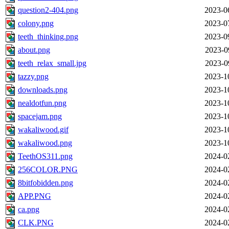
question2-404.png
2023-0
colony.png
2023-0
teeth_thinking.png
2023-0
about.png
2023-0
teeth_relax_small.jpg
2023-0
tazzy.png
2023-1
downloads.png
2023-1
nealdotfun.png
2023-1
spacejam.png
2023-1
wakaliwood.gif
2023-1
wakaliwood.png
2023-1
TeethOS311.png
2024-0
256COLOR.PNG
2024-0
8bitfobidden.png
2024-0
APP.PNG
2024-0
ca.png
2024-0
CLK.PNG
2024-0