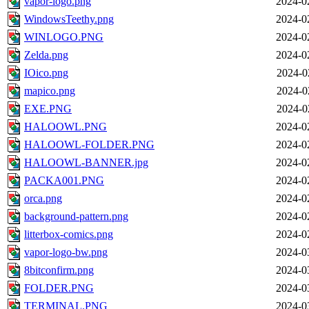
vapor-logo.png
2024-0
WindowsTeethy.png
2024-0
WINLOGO.PNG
2024-0
Zelda.png
2024-0
IOico.png
2024-0
mapico.png
2024-0
EXE.PNG
2024-0
HALOOWL.PNG
2024-0
HALOOWL-FOLDER.PNG
2024-0
HALOOWL-BANNER.jpg
2024-0
PACKA001.PNG
2024-0
orca.png
2024-0
background-pattern.png
2024-0
litterbox-comics.png
2024-0
vapor-logo-bw.png
2024-0
8bitconfirm.png
2024-0
FOLDER.PNG
2024-0
TERMINAL.PNG
2024-0