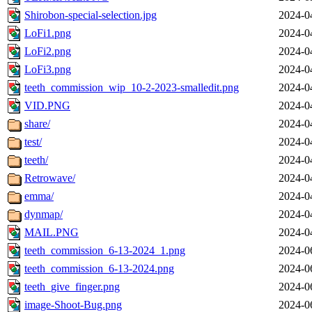
Shirobon-special-selection.jpg
2024-0
LoFi1.png
2024-0
LoFi2.png
2024-0
LoFi3.png
2024-0
teeth_commission_wip_10-2-2023-smalledit.png
2024-0
VID.PNG
2024-0
share/
2024-0
test/
2024-0
teeth/
2024-0
Retrowave/
2024-0
emma/
2024-0
dynmap/
2024-0
MAIL.PNG
2024-0
teeth_commission_6-13-2024_1.png
2024-0
teeth_commission_6-13-2024.png
2024-0
teeth_give_finger.png
2024-0
image-Shoot-Bug.png
2024-0