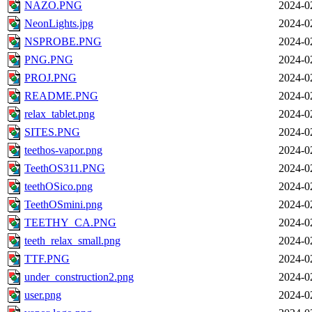
NAZO.PNG
2024-0
NeonLights.jpg
2024-0
NSPROBE.PNG
2024-0
PNG.PNG
2024-0
PROJ.PNG
2024-0
README.PNG
2024-0
relax_tablet.png
2024-0
SITES.PNG
2024-0
teethos-vapor.png
2024-0
TeethOS311.PNG
2024-0
teethOSico.png
2024-0
TeethOSmini.png
2024-0
TEETHY_CA.PNG
2024-0
teeth_relax_small.png
2024-0
TTF.PNG
2024-0
under_construction2.png
2024-0
user.png
2024-0