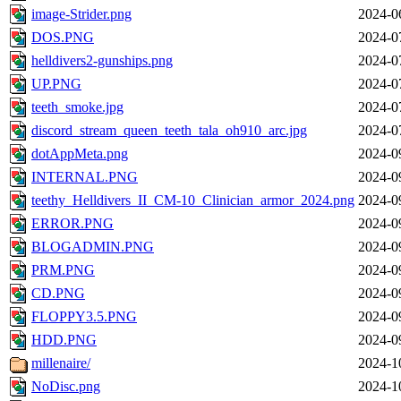
image-Strider.png
2024-0
DOS.PNG
2024-0
helldivers2-gunships.png
2024-0
UP.PNG
2024-0
teeth_smoke.jpg
2024-0
discord_stream_queen_teeth_tala_oh910_arc.jpg
2024-0
dotAppMeta.png
2024-0
INTERNAL.PNG
2024-0
teethy_Helldivers_II_CM-10_Clinician_armor_2024.png
2024-0
ERROR.PNG
2024-0
BLOGADMIN.PNG
2024-0
PRM.PNG
2024-0
CD.PNG
2024-0
FLOPPY3.5.PNG
2024-0
HDD.PNG
2024-0
millenaire/
2024-1
NoDisc.png
2024-1