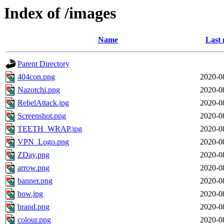
Index of /images
Name
Last 
Parent Directory
404con.png
2020-0
Nazotchi.png
2020-0
RebelAttack.jpg
2020-0
Screenshot.png
2020-0
TEETH_WRAP.jpg
2020-0
VPN_Logo.png
2020-0
ZDay.png
2020-0
arrow.png
2020-0
banner.png
2020-0
bow.jpg
2020-0
brand.png
2020-0
colour.png
2020-0