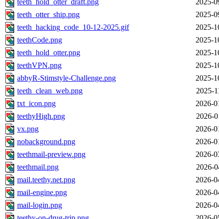
teeth_hold_otter_draft.png
2025-0
teeth_otter_ship.png
2025-0
teeth_hacking_code_10-12-2025.gif
2025-1
teethCode.png
2025-1
teeth_hold_otter.png
2025-1
teethVPN.png
2025-1
abbyR-Stimstyle-Challenge.png
2025-1
teeth_clean_web.png
2025-1
txt_icon.png
2026-0
teethyHigh.png
2026-0
vx.png
2026-0
nobackground.png
2026-0
teethmail-preview.png
2026-0
teethmail.png
2026-0
mail.teethy.net.png
2026-0
mail-engine.png
2026-0
mail-login.png
2026-0
teethy-on-drug-trip.png
2026-0