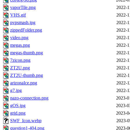
vaporTile.png
2022-1
VHS.gif
2022-1
pvpsmash.jpg
2022-1
zippedFolder.png
2022-1
video.png
2022-1
megas.png
2022-1
megas-thumb.png
2022-1
7zicon.png
2022-1
ZT2U.png
2022-1
ZT2U-thumb.png
2022-1
arizonaIce.png
2022-1
g7.jpg
2022-1
nazo-connection.png
2023-0
gOS.jpg
2023-0
grid.png
2023-0
SWF_Icon.webp
2023-0
question1-404.png
2023-0