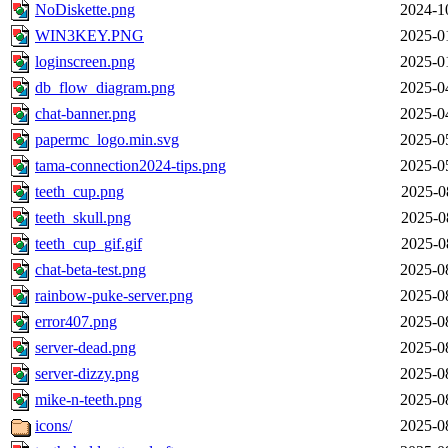
NoDiskette.png
2024-1
WIN3KEY.PNG
2025-0
loginscreen.png
2025-0
db_flow_diagram.png
2025-0
chat-banner.png
2025-0
papermc_logo.min.svg
2025-0
tama-connection2024-tips.png
2025-0
teeth_cup.png
2025-0
teeth_skull.png
2025-0
teeth_cup_gif.gif
2025-0
chat-beta-test.png
2025-0
rainbow-puke-server.png
2025-0
error407.png
2025-0
server-dead.png
2025-0
server-dizzy.png
2025-0
mike-n-teeth.png
2025-0
icons/
2025-0